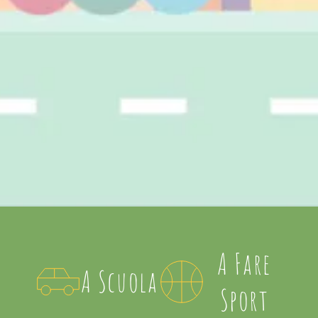
A Fare
A Scuola
Sport