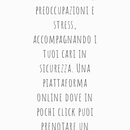
preoccupazioni e
stress,
accompagnando i
tuoi cari in
sicurezza. Una
piattaforma
online dove in
pochi click puoi
prenotare un